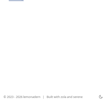
© 2023 - 2026 lemonadern
|
Built with
zola
and
serene