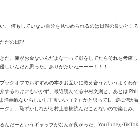
い。 何もしていない自分を見つめられるのは日報の良いとこ
ただの日記
きた。俺がお金ないんだよなーって顔をしてたらそれを考慮し
優しいんだと思った。ありがたいねーーー！！！
ブックオフでおすすめの本をお互いに教え合うというよくわか
するわけにもいかず、最近読んでる中村文則と、あとは Philip K
んま洋画観ないらしいし丁度いい（？）かと思って]。 逆に俺が
ーク』。恥ずかしながら村上春樹読んだことないので楽しみ。
んだーというギャップがなんか良かった。YouTubeかTikT
。