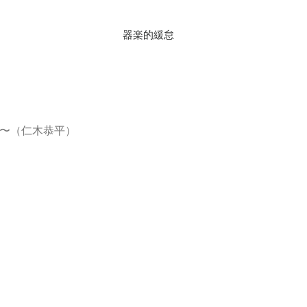
器楽的緩怠
〜（仁木恭平）