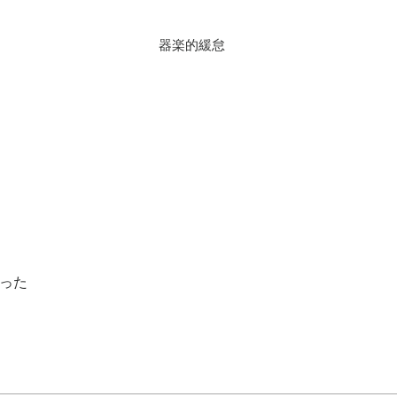
器楽的緩怠
った