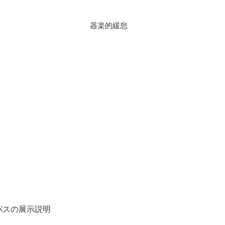
器楽的緩怠
パスの展示説明