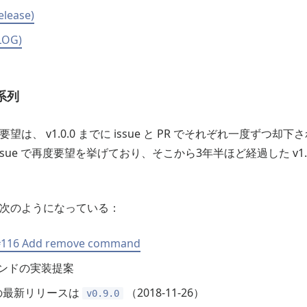
elease)
LOG)
系列
は、 v1.0.0 までに issue と PR でそれぞれ一度ずつ却下され
ssue で再度要望を挙げており、そこから3年半ほど経過した v1.
次のようになっている：
#116 Add remove command
ンドの実装提案
点の最新リリースは
（2018-11-26）
v0.9.0