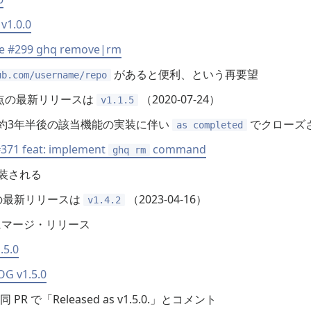
1.0.0
ue #299 ghq remove|rm
があると便利、という再要望
ub.com/username/repo
成時点の最新リリースは
（2020-07-24）
v1.1.5
e は約3年半後の該当機能の実装に伴い
でクローズ
as completed
#371 feat: implement
command
ghq rm
装される
点の最新リリースは
（2023-04-16）
v1.4.2
02 にマージ・リリース
.5.0
G v1.5.0
同 PR で「Released as v1.5.0.」とコメント