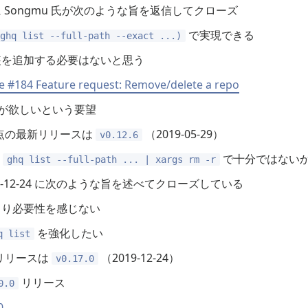
27 に Songmu 氏が次のような旨を返信してクローズ
で実現できる
(ghq list --full-path --exact ...)
装を追加する必要はないと思う
e #184 Feature request: Remove/delete a repo
が欲しいという要望
成時点の最新リリースは
（2019-05-29）
v0.12.6
は
で十分ではない
ghq list --full-path ... | xargs rm -r
9-12-24 に次のような旨を述べてクローズしている
まり必要性を感じない
を強化したい
q list
のリリースは
（2019-12-24）
v0.17.0
リリース
0.0
0