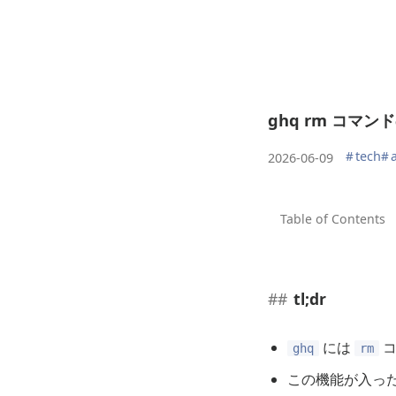
ghq rm コマ
#
tech
#
2026-06-09
tl;dr
には
コ
ghq
rm
この機能が入っ