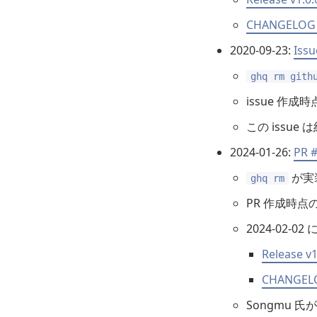
CHANGELOG v
2020-09-23:
Iss
ghq rm gith
issue 作
この issu
2024-01-26:
PR 
が実
ghq rm
PR 作成時
2024-02-
Release v1
CHANGELO
Songmu 氏が